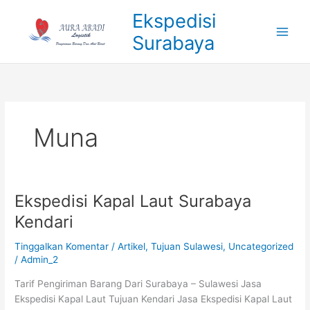
Lewati
Ekspedisi
ke
Surabaya
konten
Muna
Ekspedisi Kapal Laut Surabaya
Ekspedisi
Kapal
Kendari
Laut
Surabaya
Tinggalkan Komentar
/
Artikel
,
Tujuan Sulawesi
,
Uncategorized
Kendari
/
Admin_2
Tarif Pengiriman Barang Dari Surabaya – Sulawesi Jasa
Ekspedisi Kapal Laut Tujuan Kendari Jasa Ekspedisi Kapal Laut