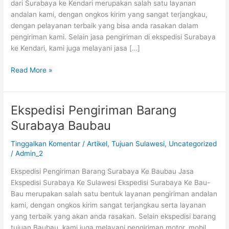
dari Surabaya ke Kendari merupakan salah satu layanan
andalan kami, dengan ongkos kirim yang sangat terjangkau,
dengan pelayanan terbaik yang bisa anda rasakan dalam
pengiriman kami. Selain jasa pengiriman di ekspedisi Surabaya
ke Kendari, kami juga melayani jasa […]
Read More »
Ekspedisi Pengiriman Barang
Ekspedisi
Pengiriman
Surabaya Baubau
Barang
Surabaya
Tinggalkan Komentar
/
Artikel
,
Tujuan Sulawesi
,
Uncategorized
Baubau
/
Admin_2
Ekspedisi Pengiriman Barang Surabaya Ke Baubau Jasa
Ekspedisi Surabaya Ke Sulawesi Ekspedisi Surabaya Ke Bau-
Bau merupakan salah satu bentuk layanan pengiriman andalan
kami, dengan ongkos kirim sangat terjangkau serta layanan
yang terbaik yang akan anda rasakan. Selain ekspedisi barang
tujuan Baubau, kami juga melayani pengiriman motor, mobil,